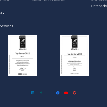
Datensch
ory
 Services