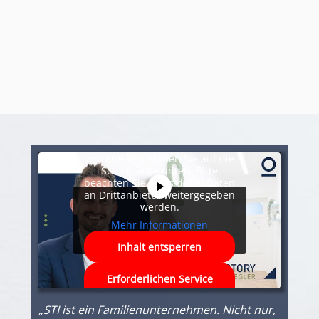
Sie sehen gerade einen
Platzhalterinhalt von
YouTube
.
Um auf den eigentlichen Inhalt
zuzugreifen, klicken Sie auf die
Schaltfläche unten. Bitte
beachten Sie, dass dabei Daten
an Drittanbieter weitergegeben
werden.
Mehr Informationen
Inhalt entsperren
Erforderlichen Service
akzeptieren und Inhalte
entsperren
„STI ist ein Familienunternehmen. Nicht nur,