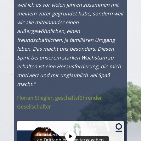
weil ich es vor vielen Jahren zusammen mit
meinem Vater gegründet habe, sondern weil
wir alle miteinander einen
außergewöhnlichen, einen
freundschaftlichen, ja familiären Umgang
leben. Das macht uns besonders. Diesen
Spirit bei unserem starken Wachstum zu
erhalten ist eine Herausforderung, die mich
motiviert und mir unglaublich viel Spaß
macht.“
Florian Stiegler, geschäftsführender
Gesellschafter
Sie sehen gerade einen
Platzhalterinhalt von
YouTube
.
Um auf den eigentlichen Inhalt
zuzugreifen, klicken Sie auf die
Schaltfläche unten. Bitte
beachten Sie, dass dabei Daten
an Drittanbieter weitergegeben