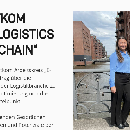
TKOM
LOGISTICS
 CHAIN“
tkom Arbeitskreis „E-
trag über die
 der Logistikbranche zu
optimierung und die
telpunkt.
erenden Gesprächen
gen und Potenziale der