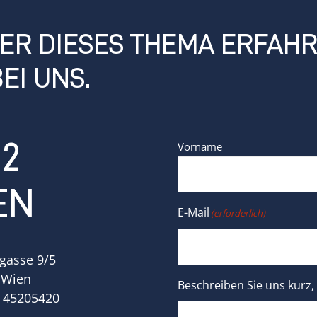
ER DIESES THEMA ERFAH
EI UNS.
Name
(erforderlich)
°2
Vorname
EN
E-Mail
(erforderlich)
gasse 9/5
 Wien
Beschreiben Sie uns kurz,
9 45205420