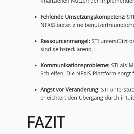
finanziellen Nutzen der Implementie
Fehlende Umsetzungskompetenz:
ST
NEXIS bietet eine benutzerfreundliche
Ressourcenmangel:
STI unterstützt 
sind selbsterklärend.
Kommunikationsprobleme:
STI als 
Schleifen. Die NEXIS-Plattform sorg
Angst vor Veränderung:
STI unterst
erleichtert den Übergang durch intu
FAZIT